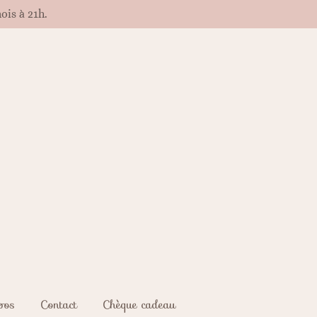
is à 21h.
pos
Contact
Chèque cadeau