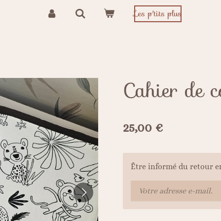
Les p'tits plus
Cahier de c
25,00 €
Être informé du retour e