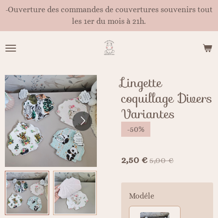
-Ouverture des commandes de couvertures souvenirs tout
Passer
les 1er du mois à 21h.
au
contenu
principal
Lingette
coquillage Divers
Variantes
-50%
2,50 €
5,00 €
Modéle