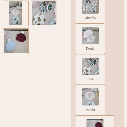
Girafes
Koala
Safari
Panda