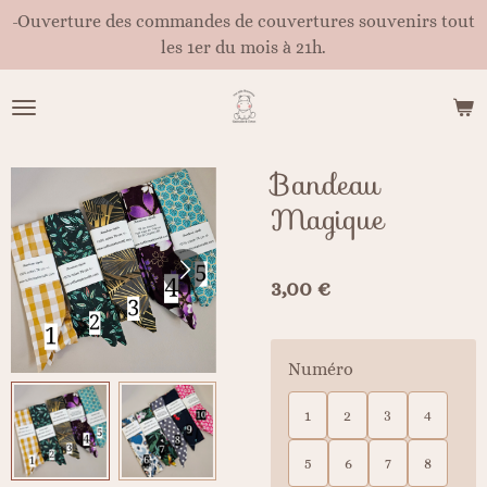
-Ouverture des commandes de couvertures souvenirs tout
Passer
les 1er du mois à 21h.
au
contenu
principal
Bandeau
Magique
3,00 €
Numéro
1
2
3
4
5
6
7
8