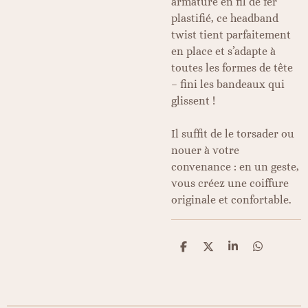
armature en fil de fer
plastifié, ce headband
twist tient parfaitement
en place et s’adapte à
toutes les formes de tête
– fini les bandeaux qui
glissent !
Il suffit de le torsader ou
nouer à votre
convenance : en un geste,
vous créez une coiffure
originale et confortable.
P
P
P
P
a
a
a
a
r
r
r
r
t
t
t
t
a
a
a
a
g
g
g
g