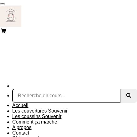
Passer
au
contenu
principal
Accueil
Les couvertures Souvenir
Les coussins Souvenir
Comment ça marche
A propos
Contact