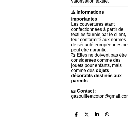
valorisation textile.
⚠️
Informations
importantes
Les couvertures étant
confectionnées à partir de
textiles fournis par le client,
leur conformité aux normes
de sécurité européennes ne
peut être garantie.
🧸 Elles ne doivent pas être
considérées comme des
jouets pour enfants, mais
comme des
objets
décoratifs destinés aux
parents
.
📧
Contact :
gazouilleetcoton@gmail.co
P
P
P
P
a
a
a
a
r
r
r
r